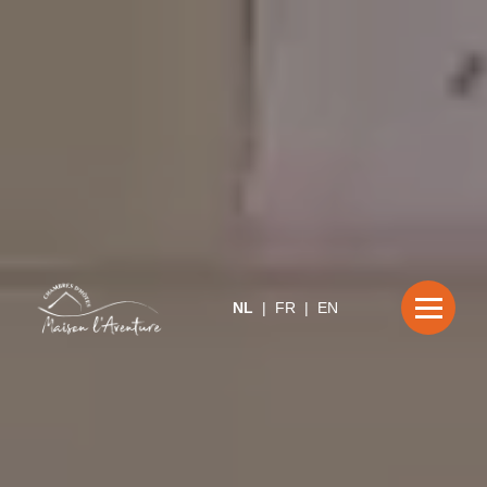
NL
|
FR
|
EN